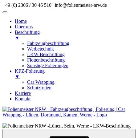
+49 (0) 2306 / 30 46 510
|
info@folienmeister-nrw.de
Home
Über uns
Beschriftung
▼
Fahrzeugbeschriftung
Werbetechnik
LKW-Beschriftung
Flottenbeschriftung
Sonstige Folierungen
KFZ-Folierung
▼
Car Wrapping
Schutzfolien
Karriere
Kontakt
Zum
Inhalt
springen
Zum
Inhalt
springen